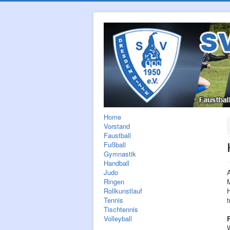
Home
Vorstand
Faustball
Fußball
Gymnastik
Handball
Judo
A
Ringen
M
Rollkunstlauf
Tennis
t
Tischtennis
Volleyball
F