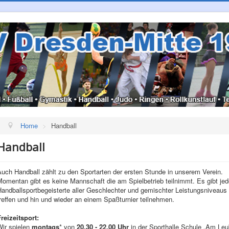
Home
>
Handball
Handball
uch Handball zählt zu den Sportarten der ersten Stunde in unserem Verein.
omentan gibt es keine Mannschaft die am Spielbetrieb teilnimmt. Es gibt jed
Handballsportbegeisterte aller Geschlechter und gemischter Leistungsniveau
reffen und hin und wieder an einem Spaßturnier teilnehmen.
reizeitsport:
Wir spielen
montags
* von
20.30 - 22.00 Uhr
in der Sporthalle Schule „Am Leub